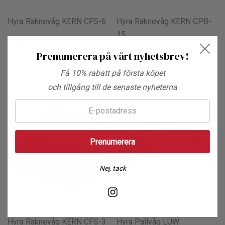
Hyra Räknevåg KERN CFS-6
Hyra Räknevåg KERN CPB-
15
750kr
750kr
Prenumerera på vårt nyhetsbrev!
Få 10% rabatt på första köpet
och tillgång till de senaste nyheterna
E-
post:
Nej, tack
Hyra Räknevåg KERN CFS-3
Hyra Pallvåg LUW