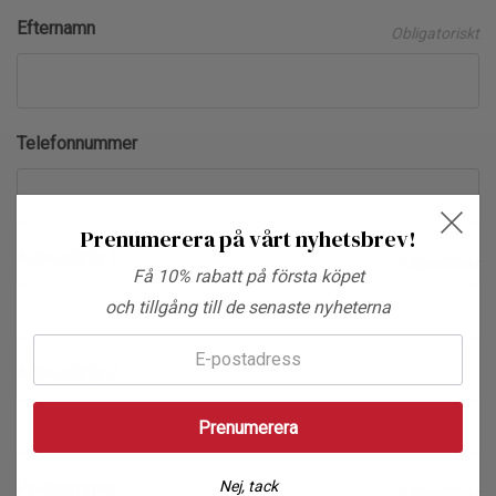
Efternamn
Obligatoriskt
Telefonnummer
Prenumerera på vårt nyhetsbrev!
Adresslinje 1
Obligatoriskt
Få 10% rabatt på första köpet
och tillgång till de senaste nyheterna
E-
Adresslinje 2
post:
Nej, tack
Postnummer
Obligatoriskt