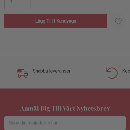
KC-03 20kg x 50gr
KC-04 30kg x 100gr
KC-04 50kg x 200gr
Snabba leveranser
Köp
Anmäl Dig Till Vårt Nyhetsbrev
E-
postadress