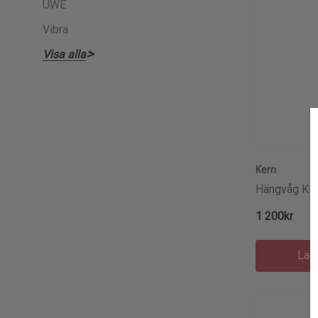
UWE
Vibra
Visa alla
Kern
Hängvåg KE
1 200kr
Läg