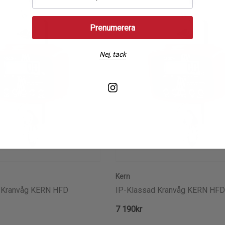
post:
Nej, tack
Kern
 Kranvåg KERN HFD
IP-Klassad Kranvåg KERN HFD
7 190kr