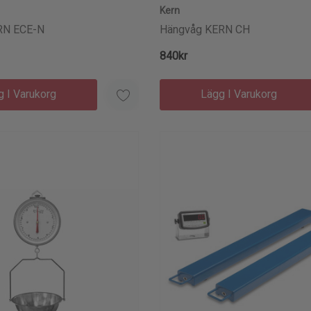
Kern
RN ECE-N
Hängvåg KERN CH
840kr
g I Varukorg
Lägg I Varukorg