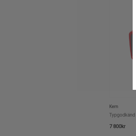
Kern
Typgodkänd
7 800kr