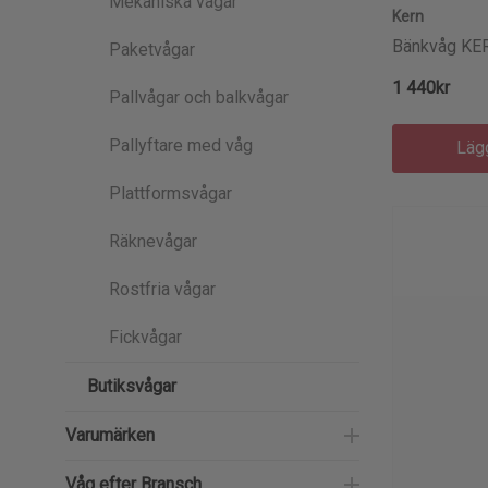
Mekaniska vågar
Kern
Bänkvåg KE
Paketvågar
1 440kr
Pallvågar och balkvågar
Pallyftare med våg
Läg
Plattformsvågar
Räknevågar
Rostfria vågar
Fickvågar
Butiksvågar
Varumärken
Våg efter Bransch