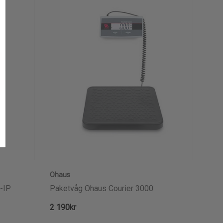
Ohaus
-IP
Paketvåg Ohaus Courier 3000
2 190kr