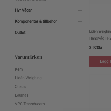
Hyr Vågar
Komponenter & tillbehör
Lidén Weighi
Outlet
Hängvåg H-
3 920kr
Varumärken
Lägg T
Kern
Lidén Weighing
Ohaus
Laumas
VPG Transducers