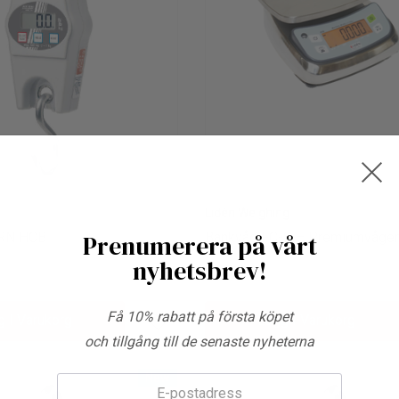
Lidén Weighing
RN HCB
Prenumerera på vårt
Bänkvåg FC-S – Premiumvågen
Krävande Miljöer
nyhetsbrev!
3 350kr
Få 10% rabatt på första köpet
g I Varukorg
Lägg I Varukorg
och tillgång till de senaste nyheterna
New
E-