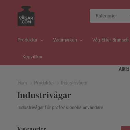
Kategorier
Sök
Produkter
Varumärken
Våg Efter Bransch
Köpvillkor
Allti
Hem
Produkter
Industrivågar
Industrivågar
Industrivågar för professionella användare
Kategorier