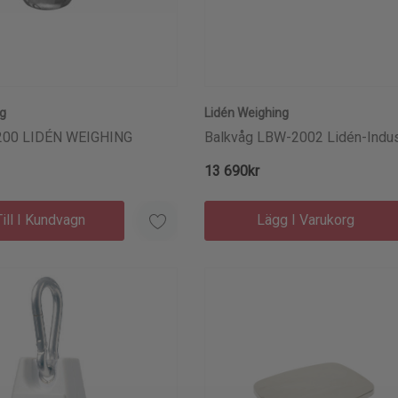
ng
Lidén Weighing
200 LIDÉN WEIGHING
Balkvåg LBW-2002 Lidén-Indus
13 690kr
ill I Kundvagn
Lägg I Varukorg