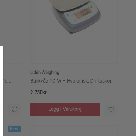
Lidén Weighing
 För
Bänkvåg FC-W – Hygienisk, Driftsäker
Och Byggd För Livsmedel
2 750kr
Lägg I Varukorg
New